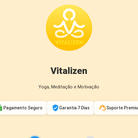
Vitalizen
Yoga, Meditação e Motivação
ck
verified_user
support_agent
Pagamento Seguro
Garantia 7 Dias
Suporte Premi