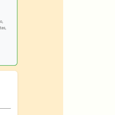
o,
tas,