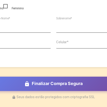
ino
Feminino
o Nome*
Sobrenome*
Celular*
Finalizar Compra Segura
lock
Seus dados estão protegidos com criptografia SSL
lock