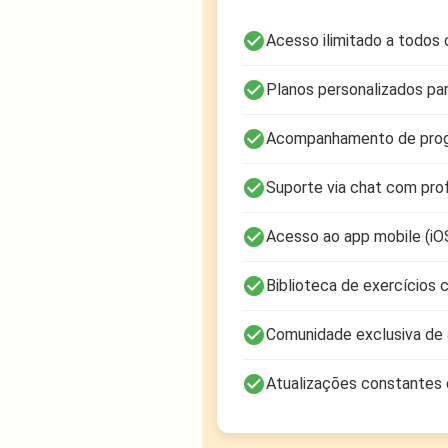
check_circle
Acesso ilimitado a todos 
check_circle
Planos personalizados par
check_circle
Acompanhamento de prog
check_circle
Suporte via chat com prof
check_circle
Acesso ao app mobile (iO
check_circle
Biblioteca de exercícios
check_circle
Comunidade exclusiva de 
check_circle
Atualizações constantes