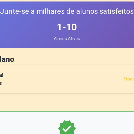
Junte-se a milhares de alunos satisfeitos
1-10
Alunos Ativos
lano
al
Troca
90
verified