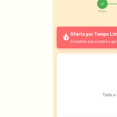
check
Plano
Oferta por Tempo Lim
local_fire_department
Complete sua compra e gar
Todo o 