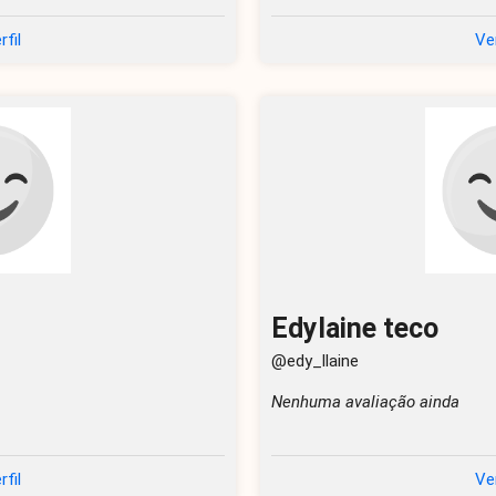
rfil
Ver
Edylaine teco
@edy_llaine
Nenhuma avaliação ainda
rfil
Ver