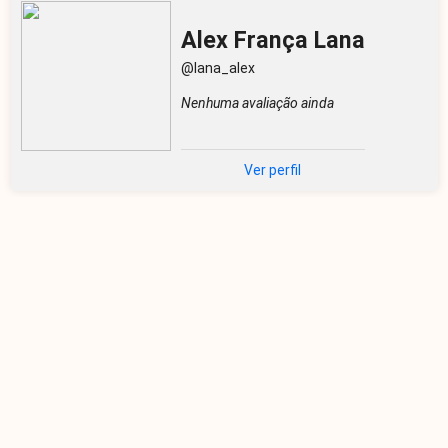
Alex França Lana
@lana_alex
Nenhuma avaliação ainda
Ver perfil
Railen Jerusa
@railinha_lindinha
Nenhuma avaliação ainda
Ver perfil