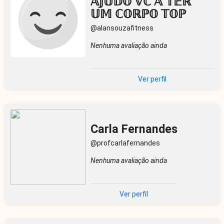
𝔸𝕁𝕌𝔻𝕆 𝕍ℂ 𝔸 𝕋𝔼ℝ
𝕌𝕄 ℂ𝕆ℝℙ𝕆 𝕋𝕆ℙ
@alansouzafitness
Nenhuma avaliação ainda
Ver perfil
Carla Fernandes
@profcarlafernandes
Nenhuma avaliação ainda
Ver perfil