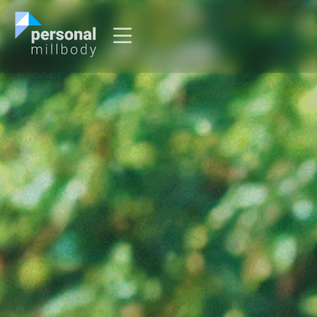
O que é Personal Millbody?
Sou Personal
Sou Usuário
Entrar