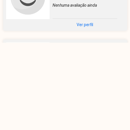
Nenhuma avaliação ainda
Ver perfil
Claco Costa
@clauber8
Nenhuma avaliação ainda
Ver perfil
Lívia Dias
@liviacdpegas