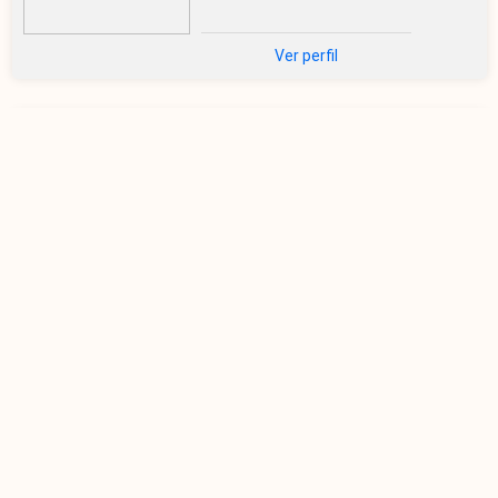
Ver perfil
Victor Farruda
@victorfarruda
Nenhuma avaliação ainda
Ver perfil
Eduardo Carvalho
@eduardocarvalho
Nenhuma avaliação ainda