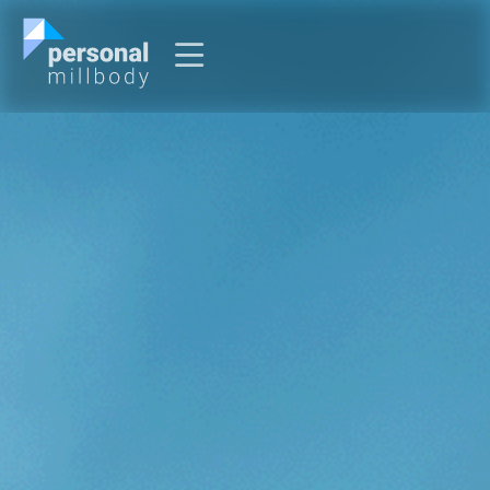
O que é Personal Millbody?
Sou Personal
Sou Usuário
Entrar