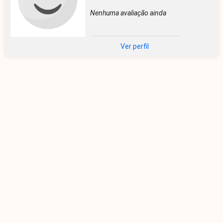
Nenhuma avaliação ainda
Ver perfil
Raphaelle Alves
@raphaellealves3
Nenhuma avaliação ainda
Ver perfil
Marcio Copelli