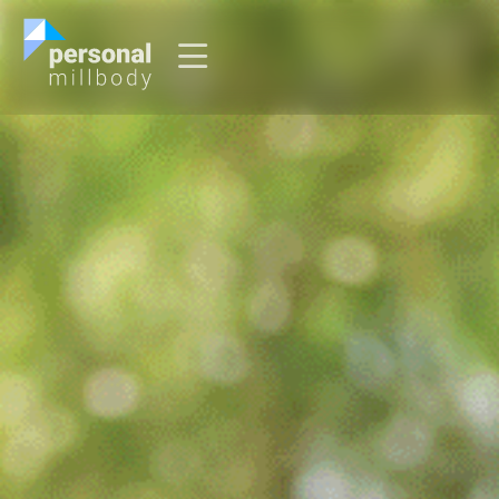
O que é Personal Millbody?
Sou Personal
Sou Usuário
Entrar